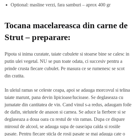
Optional: masline verzi, fara samburi – aprox 400 gr
Tocana macelareasca din carne de
Strut – preparare:
Pipota si inima curatate, taiate cubulete si stoarse bine se calesc in
putin ulei vegetal. NU se pun toate odata, ci succesiv pentru a
prinde crusta fiecare cubulet. Pe masura ce se rumenesc se scot
din cratita.
In uleiul ramas se celeste ceapa, apoi se adauga morcovul si telina
taiate marunt, pana devin lipicioase/lucioase. Se deglaseaza cu
jumatate din cantitatea de vin. Cand vinul s-a redus, adaugam foile
de dafin, stelutele de anason si carnea. Se aduce la fierbere si se
deglaseaza a doua oara cu restul de vin ramas. Dupa ce dispare
mirosul de alcool, se adauga supa de oase/apa calda si rosiile
pasate. Pentru fiecare sticla de rosii pasate se mai adauga cate o