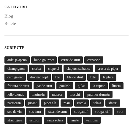
CATEGORII
Blog
Retete
SUBIECTE
ardei jalapeno
buno gourmet
carne de strut
carpaccio
champignon
ciorba
ciuperci
ciuperci salbatice
crusta de piper
cum gatesc
dovleac copt
file
file de strut
fille
friptura
friptura de strut
gat de strut
goulash
gulas
la cuptor
limeta
lollo biondo
marinada
musaca
muschi
paprika afumata
parmezan
picant
piper alb
rosii
rucola
salata
sfaturi
sos de vin
sos iaurt
steak de strut
stroganof
stroganoff
strut
strut tigaie
usturoi
varza sotata
vinete
vin rosu