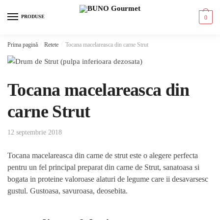
Skip to navigation
Skip to content
PRODUSE
0
Prima pagină
/
Retete
/
Tocana macelareasca din carne Strut
Tocana macelareasca din
carne Strut
12 septembrie 2018
Tocana macelareasca din carne de strut este o alegere perfecta
pentru un fel principal preparat din carne de Strut, sanatoasa si
bogata in proteine valoroase alaturi de legume care ii desavarsesc
gustul. Gustoasa, savuroasa, deosebita.