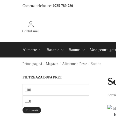
Skip to navigation
Skip to content
Comenzi telefonice:
0735 780 780
Contul meu
Alimente
Bacanie
Bauturi
Vase pentru gati
Prima pagină
/
Magazin
/
Alimente
/
Peste
/
Somon
FILTREAZA DUPA PRET
S
Filtrează