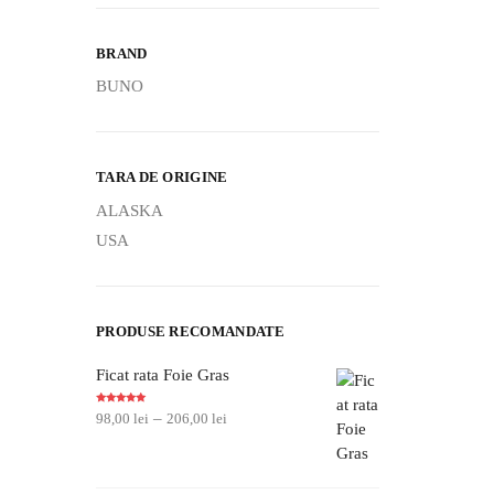
BRAND
BUNO
TARA DE ORIGINE
ALASKA
USA
PRODUSE RECOMANDATE
Ficat rata Foie Gras
Evaluat la
–
98,00
lei
206,00
lei
5.00
din 5