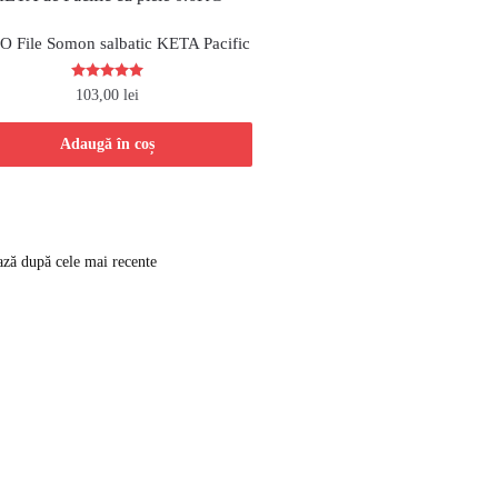
 File Somon salbatic KETA Pacific
Evaluat la
103,00
lei
5.00
din 5
Adaugă în coș