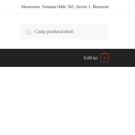
Showroom: Soseaua Odăii 365, Sector 1, Bucuresti
Caută după:
0,00
lei
0