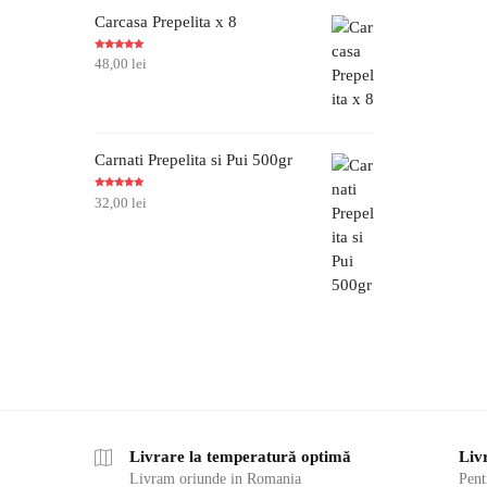
Carcasa Prepelita x 8
Evaluat la
48,00
lei
5.00
din 5
Carnati Prepelita si Pui 500gr
Evaluat la
32,00
lei
5.00
din 5
Livrare la temperatură optimă
Liv
Livram oriunde in Romania
Pent