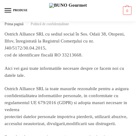
Skip to navigation
Skip to content
PRODUSE
0
Prima pagină
/
Politică de confidențialitate
Ostrich Alliance SRL cu sediul social în Sos. Odaii 38, Otopeni,
Ilfov, înregistrată la Registrul Comerţului cu nr.
J40/5172/30.04.2015,
cod de identificare fiscală RO 33213668.
Aici vei gasi toate informatiile necesare despre ce facem noi cu
datele tale.
Ostrich Alliance SRL ia toate masurile rezonabile pentru a asigura
confidentialitatea informatiilor personale, in conformitate cu
regulamentul UE 679/2016 (GDPR) si adopta masuri necesare in
vederea
protectiei datelor personale impotriva pierderii, utilizarii abuzive,
accesului neautorizat, divulgarii,modificarii sau distrugerii.