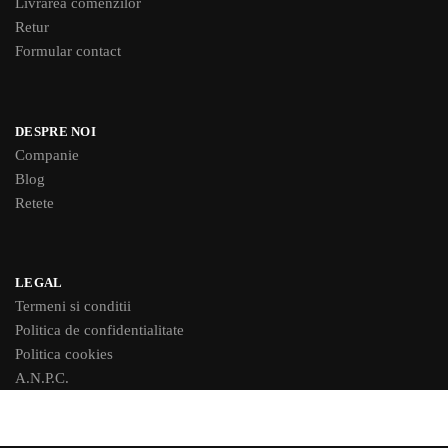
Livrarea comenzilor
Retur
Formular contact
DESPRE NOI
Companie
Blog
Retete
LEGAL
Termeni si conditii
Politica de confidentialitate
Politica cookies
A.N.P.C.