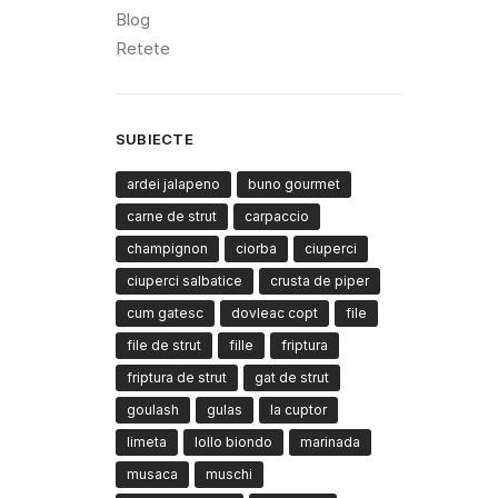
Blog
Retete
SUBIECTE
ardei jalapeno
buno gourmet
carne de strut
carpaccio
champignon
ciorba
ciuperci
ciuperci salbatice
crusta de piper
cum gatesc
dovleac copt
file
file de strut
fille
friptura
friptura de strut
gat de strut
goulash
gulas
la cuptor
limeta
lollo biondo
marinada
musaca
muschi