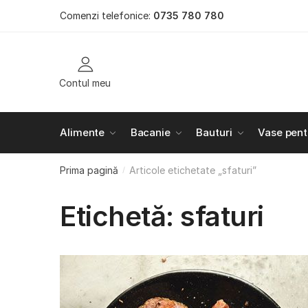
Skip to navigation
Skip to content
Comenzi telefonice:
0735 780 780
Contul meu
Alimente
Bacanie
Bauturi
Vase pent
Prima pagină
Articole etichetate „sfaturi”
/
Etichetă:
sfaturi