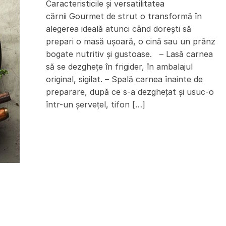
Caracteristicile şi versatilitatea
cărnii Gourmet de strut o transformă în
alegerea ideală atunci când doreşti să
prepari o masă uşoară, o cină sau un prânz
bogate nutritiv şi gustoase. – Lasă carnea
să se dezgheţe în frigider, în ambalajul
original, sigilat. – Spală carnea înainte de
preparare, după ce s-a dezgheţat şi usuc-o
într-un şerveţel, tifon […]