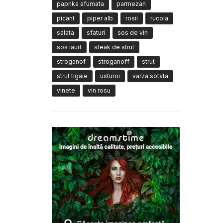
paprika afumata
parmezan
picant
piper alb
rosii
rucola
salata
sfaturi
sos de vin
sos iaurt
steak de strut
stroganof
stroganoff
strut
strut tigaie
usturoi
varza sotata
vinete
vin rosu