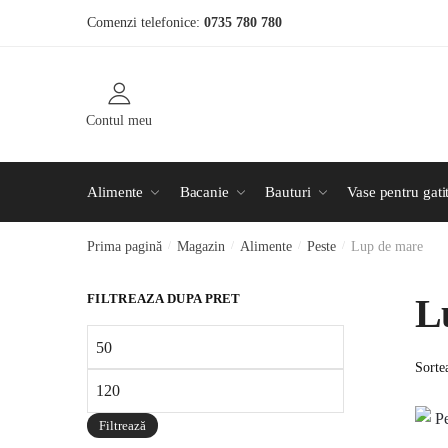
Skip to navigation
Skip to content
Comenzi telefonice:
0735 780 780
Contul meu
Alimente
Bacanie
Bauturi
Vase pentru gati
Prima pagină
/
Magazin
/
Alimente
/
Peste
/
Lup de mare
FILTREAZA DUPA PRET
L
Filtrează