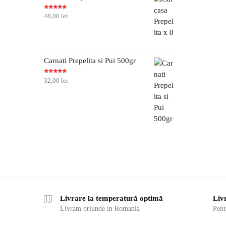
Evaluat la
48,00
lei
5.00
din 5
Carnati Prepelita si Pui 500gr
Evaluat la
32,00
lei
5.00
din 5
Livrare la temperatură optimă
Liv
Livram oriunde in Romania
Pent