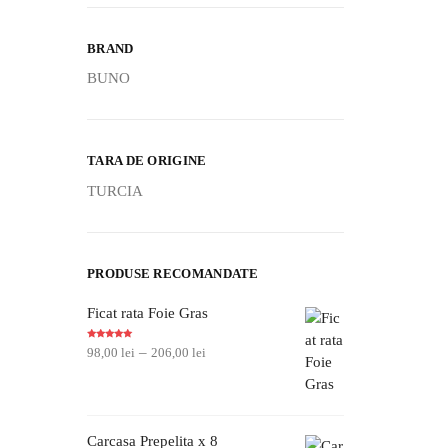
BRAND
BUNO
TARA DE ORIGINE
TURCIA
PRODUSE RECOMANDATE
Ficat rata Foie Gras
Evaluat la
–
98,00
lei
206,00
lei
5.00
din 5
Carcasa Prepelita x 8