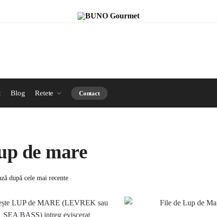
t
Blog
Retete
Contact
up de mare