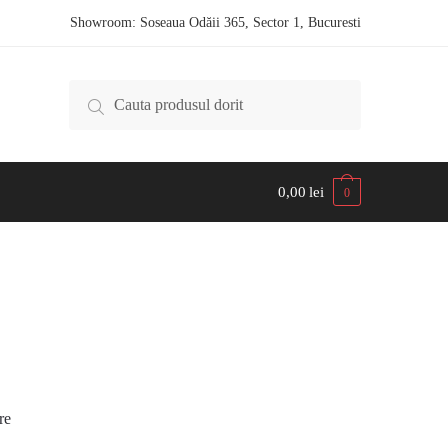
Showroom: Soseaua Odăii 365, Sector 1, Bucuresti
Caută după:
0,00
lei
0