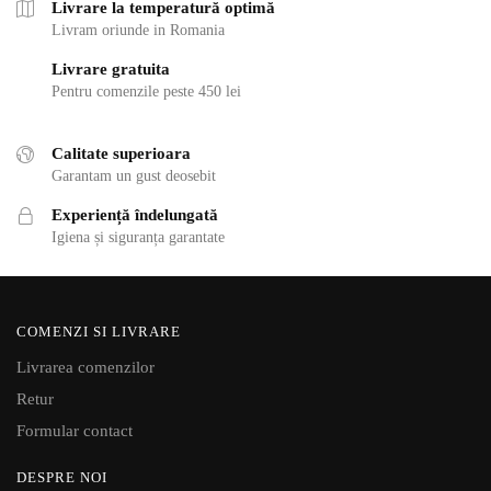
Livrare la temperatură optimă
Livram oriunde in Romania
Livrare gratuita
Pentru comenzile peste 450 lei
Calitate superioara
Garantam un gust deosebit
Experiență îndelungată
Igiena și siguranța garantate
COMENZI SI LIVRARE
Livrarea comenzilor
Retur
Formular contact
DESPRE NOI