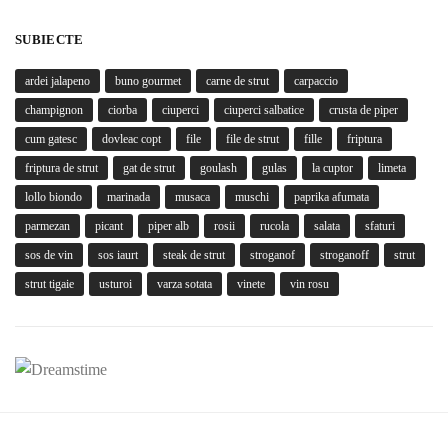
SUBIECTE
ardei jalapeno
buno gourmet
carne de strut
carpaccio
champignon
ciorba
ciuperci
ciuperci salbatice
crusta de piper
cum gatesc
dovleac copt
file
file de strut
fille
friptura
friptura de strut
gat de strut
goulash
gulas
la cuptor
limeta
lollo biondo
marinada
musaca
muschi
paprika afumata
parmezan
picant
piper alb
rosii
rucola
salata
sfaturi
sos de vin
sos iaurt
steak de strut
stroganof
stroganoff
strut
strut tigaie
usturoi
varza sotata
vinete
vin rosu