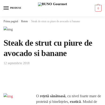
Skip to navigation
Skip to content
PRODUSE
0
Prima pagină
/
Retete
/
Steak de strut cu piure de avocado si banane
Steak de strut cu piure de
avocado si banane
12 septembrie 2018
O
rețetă sănătoasă
, cu nivel foarte mare de
proteină și bineînțeles,
exotică
. Modul de