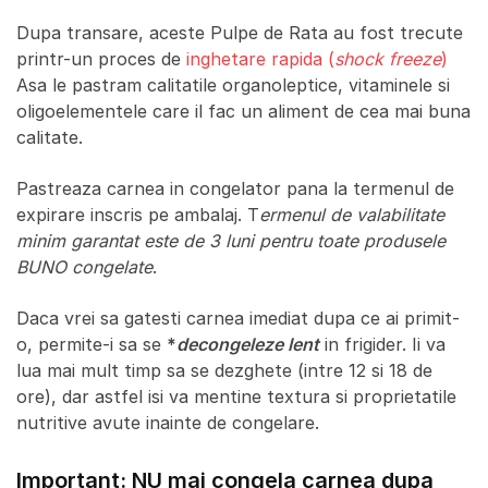
Dupa transare, aceste Pulpe de Rata au fost trecute
printr-un proces de
inghetare rapida (
shock freeze
)
Asa le pastram calitatile organoleptice, vitaminele si
oligoelementele care il fac un aliment de cea mai buna
calitate.
Pastreaza carnea in congelator pana la termenul de
expirare inscris pe ambalaj. T
ermenul de valabilitate
minim garantat este de 3 luni pentru toate produsele
BUNO congelate
.
Daca vrei sa gatesti carnea imediat dupa ce ai primit-
o, permite-i sa se
*
decongeleze lent
in frigider. Ii va
lua mai mult timp sa se dezghete (intre 12 si 18 de
ore), dar astfel isi va mentine textura si proprietatile
nutritive avute inainte de congelare.
Important: NU mai congela carnea dupa