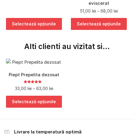
eviscerat
51,00
lei
–
68,00
lei
Selectează opțiunile
Selectează opțiunile
Alti clienti au vizitat si...
Piept Prepelita dezosat
Evaluat la
5.00
33,00
lei
–
63,00
lei
din 5
Selectează opțiunile
Livrare la temperatură optimă