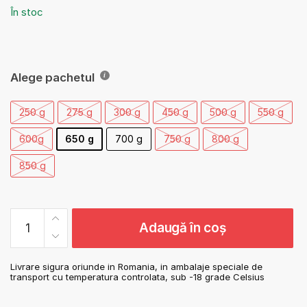
În stoc
Alege pachetul
250 g
275 g
300 g
450 g
500 g
550 g
600g
650 g
700 g
750 g
800 g
850 g
Cantitate
Adaugă în coș
Pulpe de
Rata
Livrare sigura oriunde in Romania, in ambalaje speciale de
transport cu temperatura controlata, sub -18 grade Celsius