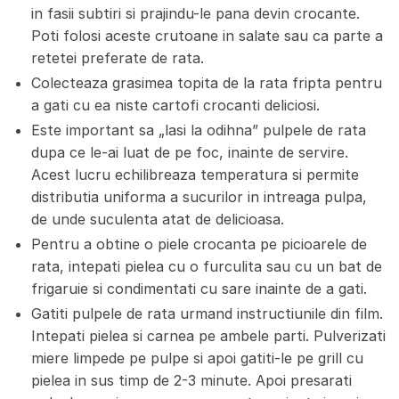
in fasii subtiri si prajindu-le pana devin crocante.
Poti folosi aceste crutoane in salate sau ca parte a
retetei preferate de rata.
Colecteaza grasimea topita de la rata fripta pentru
a gati cu ea niste cartofi crocanti deliciosi.
Este important sa „lasi la odihna” pulpele de rata
dupa ce le-ai luat de pe foc, inainte de servire.
Acest lucru echilibreaza temperatura si permite
distributia uniforma a sucurilor in intreaga pulpa,
de unde suculenta atat de delicioasa.
Pentru a obtine o piele crocanta pe picioarele de
rata, intepati pielea cu o furculita sau cu un bat de
frigaruie si condimentati cu sare inainte de a gati.
Gatiti pulpele de rata urmand instructiunile din film.
Intepati pielea si carnea pe ambele parti.
Pulverizati
miere limpede pe pulpe si apoi gatiti-le pe grill cu
pielea in sus timp de 2-3 minute.
Apoi presarati