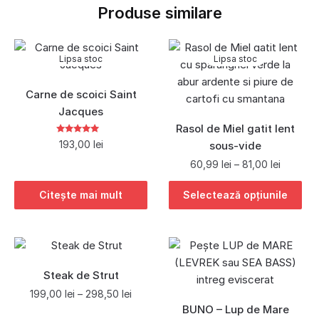
Produse similare
Lipsa stoc
Lipsa stoc
Carne de scoici Saint
Jacques
Rasol de Miel gatit lent
Evaluat la
5.00
193,00
lei
sous-vide
din 5
60,99
lei
–
81,00
lei
Citește mai mult
Selectează opțiunile
Steak de Strut
199,00
lei
–
298,50
lei
BUNO – Lup de Mare