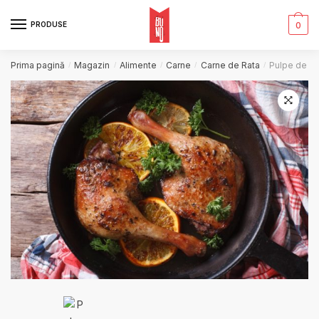
Skip to navigation
Skip to content
PRODUSE
0
Prima pagină
Magazin
Alimente
Carne
Carne de Rata
Pulpe de Ra
/
/
/
/
/