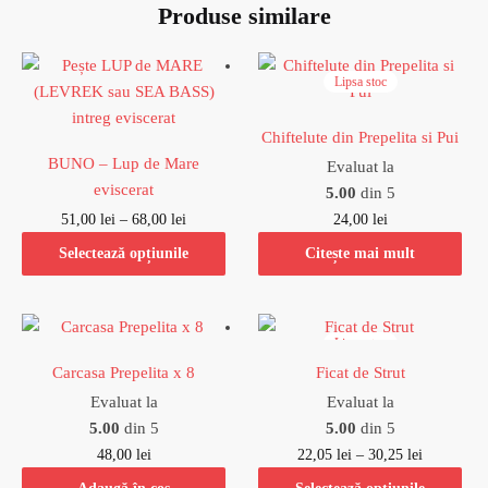
Produse similare
Lipsa stoc
Chiftelute din Prepelita si Pui
BUNO – Lup de Mare
Evaluat la
eviscerat
5.00
din 5
51,00
lei
–
68,00
lei
24,00
lei
Selectează opțiunile
Citește mai mult
Lipsa stoc
Carcasa Prepelita x 8
Ficat de Strut
Evaluat la
Evaluat la
5.00
din 5
5.00
din 5
48,00
lei
22,05
lei
–
30,25
lei