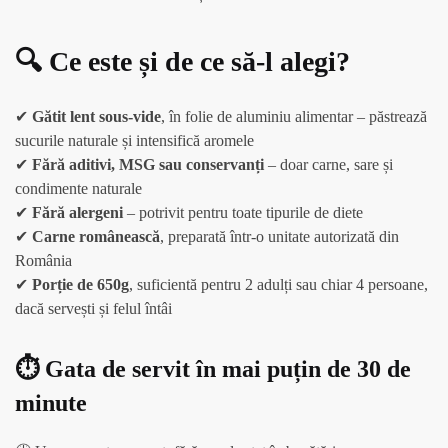
🔍 Ce este și de ce să-l alegi?
✔
Gătit lent sous-vide
, în folie de aluminiu alimentar – păstrează
sucurile naturale și intensifică aromele
✔
Fără aditivi, MSG sau conservanți
– doar carne, sare și
condimente naturale
✔
Fără alergeni
– potrivit pentru toate tipurile de diete
✔
Carne românească
, preparată într-o unitate autorizată din
România
✔
Porție de 650g
, suficientă pentru 2 adulți sau chiar 4 persoane,
dacă servești și felul întâi
⏱️ Gata de servit în mai puțin de 30 de
minute