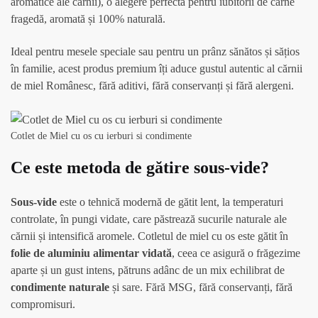
aromatice ale cărnii), o alegere perfectă pentru iubitorii de carne
fragedă, aromată și 100% naturală.
Ideal pentru mesele speciale sau pentru un prânz sănătos și sățios
în familie, acest produs premium îți aduce gustul autentic al cărnii
de miel Românesc, fără aditivi, fără conservanți și fără alergeni.
Cotlet de Miel cu os cu ierburi si condimente
Ce este metoda de gătire sous-vide?
Sous-vide
este o tehnică modernă de gătit lent, la temperaturi
controlate, în pungi vidate, care păstrează sucurile naturale ale
cărnii și intensifică aromele. Cotletul de miel cu os este gătit în
folie de aluminiu alimentar vidată
, ceea ce asigură o frăgezime
aparte și un gust intens, pătruns adânc de un mix echilibrat de
condimente naturale
și sare. Fără MSG, fără conservanți, fără
compromisuri.