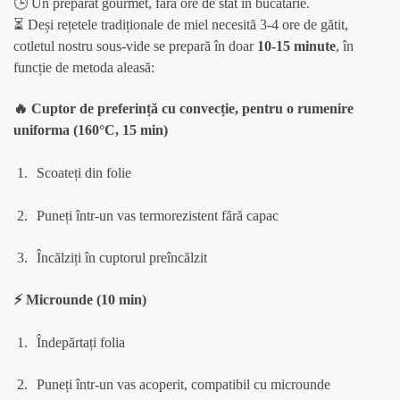
🕒 Un preparat gourmet, fără ore de stat în bucătărie.
⏳ Deși rețetele tradiționale de miel necesită 3-4 ore de gătit,
cotletul nostru sous-vide se prepară în doar
10-15 minute
, în
funcție de metoda aleasă:
🔥 Cuptor de preferință cu convecție, pentru o rumenire
uniforma (160°C, 15 min)
Scoateți din folie
Puneți într-un vas termorezistent fără capac
Încălziți în cuptorul preîncălzit
⚡ Microunde (10 min)
Îndepărtați folia
Puneți într-un vas acoperit, compatibil cu microunde