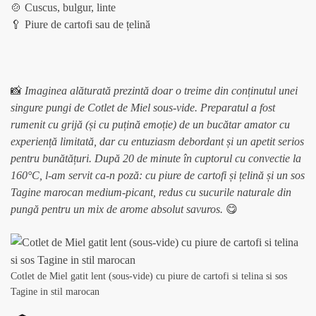
🍲 Cuscus, bulgur, linte
🥄 Piure de cartofi sau de țelină
📸
Imaginea alăturată prezintă doar o treime din conținutul unei
singure pungi de Cotlet de Miel sous-vide. Preparatul a fost
rumenit cu grijă (și cu puțină emoție) de un bucătar amator cu
experiență limitată, dar cu entuziasm debordant și un apetit serios
pentru bunătățuri. După 20 de minute în cuptorul cu convectie la
160°C, l-am servit ca-n poză: cu piure de cartofi și țelină și un sos
Tagine marocan medium-picant, redus cu sucurile naturale din
pungă pentru un mix de arome absolut savuros.
😋
Cotlet de Miel gatit lent (sous-vide) cu piure de cartofi si telina si sos
Tagine in stil marocan