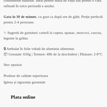
condimente naturale. Ideal pentru masa de Paști sau pentru o cină
rafinată în orice perioadă a anului.
Gata în 30 de minute
, cu gust ca după ore de gătit. Porție perfectă
pentru 2-4 persoane.
✨ Sugestii de garnituri: cartofi la cuptor, spanac, morcovi, cuscus,
legume la grătar.
🔒 Ambalat în folie vidată de aluminiu alimentar.
📦 Greutate: 650g | Termen: 48h de la deschidere | Păstrare: 2-8°C
Stoc epuizat
Produse de calitate superioara
Igiena și siguranța garantate
Plata online