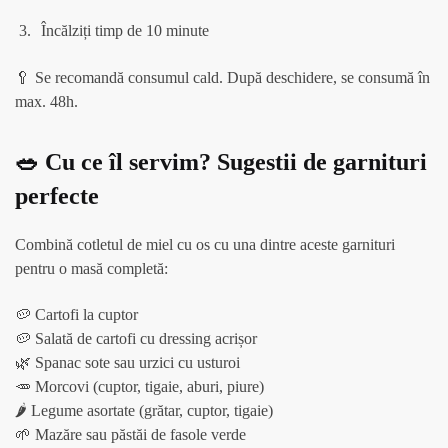
Încălziți timp de 10 minute
🥄 Se recomandă consumul cald. După deschidere, se consumă în
max. 48h.
🥗 Cu ce îl servim? Sugestii de garnituri
perfecte
Combină cotletul de miel cu os cu una dintre aceste garnituri
pentru o masă completă:
🥔 Cartofi la cuptor
🥔 Salată de cartofi cu dressing acrișor
🌿 Spanac sote sau urzici cu usturoi
🥕 Morcovi (cuptor, tigaie, aburi, piure)
🌶️ Legume asortate (grătar, cuptor, tigaie)
🌱 Mazăre sau păstăi de fasole verde