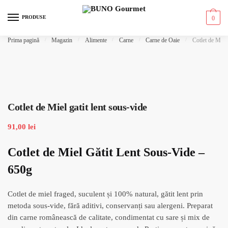
Skip to navigation
Skip to content
PRODUSE
0
Prima pagină
/
Magazin
/
Alimente
/
Carne
/
Carne de Oaie
/
Cotlet de Miel 
Cotlet de Miel gatit lent sous-vide
91,00
lei
Cotlet de Miel Gătit Lent Sous-Vide –
650g
Cotlet de miel fraged, suculent și 100% natural, gătit lent prin
metoda sous-vide, fără aditivi, conservanți sau alergeni. Preparat
din carne românească de calitate, condimentat cu sare și mix de