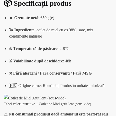
📦 Specificații produs
🔹
Greutate netă
: 650g (e)
🐑
Ingrediente
: cotlet de miel cu os 98%, sare, mix
condimente naturale
❄️
Temperatură de păstrare
: 2-8°C
⏳
Valabilitate după deschidere
: 48h
❌
Fără alergeni / Fără conservanți / Fără MSG
🇷🇴 Origine carne: România | Produs în unitate autorizată
Tabel valori nutritive – Cotlet de Miel gatit lent (sous-vide)
⚠️
Nu consumați produsul dacă ambalajul este perforat sau