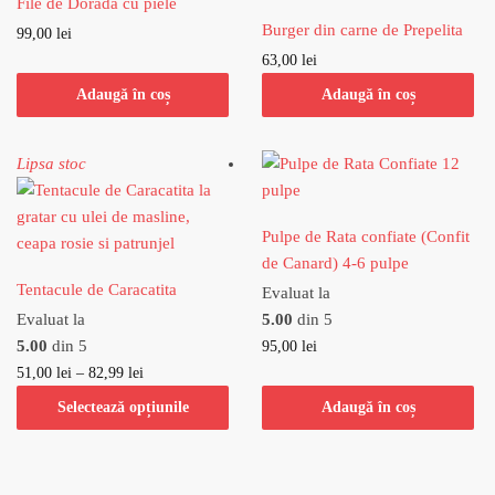
File de Dorada cu piele
Burger din carne de Prepelita
99,00
lei
63,00
lei
Adaugă în coș
Adaugă în coș
Lipsa stoc
Pulpe de Rata confiate (Confit
de Canard) 4-6 pulpe
Tentacule de Caracatita
Evaluat la
Evaluat la
5.00
din 5
5.00
din 5
95,00
lei
51,00
lei
–
82,99
lei
Selectează opțiunile
Adaugă în coș