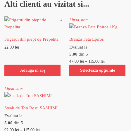
Alti clienti au vizitat si...
Lipsa stoc
Frigarui din piept de Prepelita
Branza Feta Epiros
Evaluat la
22,00
lei
5.00
din 5
47,00
lei
–
115,00
lei
Adaugă în coș
Selectează opțiunile
Lipsa stoc
Steak de Ton Rosu SASHIMI
Evaluat la
5.00
din 5
92,00
lei
–
115,00
lei