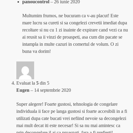
panoucontrol
–
26 iunie 2020
Multumim frumos, ne bucuram ca v-au placut! Este
mare lucru sa cureti si sa congelezi crevetii imediat dupa
recoltare si nu cu 1 zi inainte de expirare cand vezi ca nu
ai reusit sa ii vinzi de proaspeti, asa cum din pacate se
intampla in multe cazuri in comertul de volum. O zi
buna va dorim!
Evaluat la
5
din 5
Eugen
–
14 septembrie 2020
Super alegere! Foarte gustosi, tehnologia de congelare
individuala ii face pe langa gustosi si foarte accesibili in a fi
utilizati dupa cate bucati vrei nefiind nevoie sa decongelezi
mai mult decat iti este necesar! Si sa nu mai amintesc ca
prin decongelare il ai ca proaspati, fara a fi prefierti!