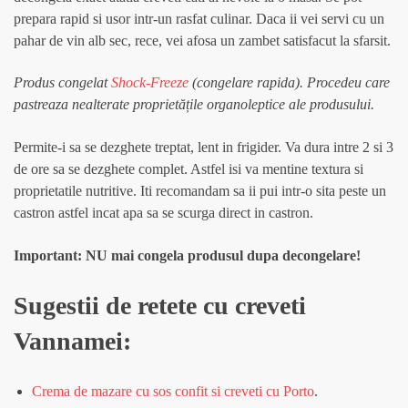
prepara rapid si usor intr-un rasfat culinar. Daca ii vei servi cu un
pahar de vin alb sec, rece, vei afosa un zambet satisfacut la sfarsit.
Produs congelat
Shock-Freeze
(congelare rapida). Procedeu care
pastreaza nealterate proprietățile organoleptice ale produsului.
Permite-i sa se dezghete treptat, lent in frigider. Va dura intre 2 si 3
de ore sa se dezghete complet. Astfel isi va mentine textura si
proprietatile nutritive. Iti recomandam sa ii pui intr-o sita peste un
castron astfel incat apa sa se scurga direct in castron.
Important: NU mai congela produsul dupa decongelare!
Sugestii de retete cu creveti
Vannamei:
Crema de mazare cu sos confit si creveti cu Porto
.