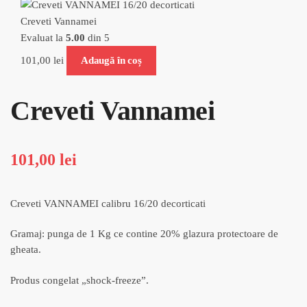
Creveti Vannamei
Evaluat la
5.00
din 5
101,00
lei
Adaugă în coș
Creveti Vannamei
101,00
lei
Creveti VANNAMEI calibru 16/20 decorticati
Gramaj: punga de 1 Kg ce contine 20% glazura protectoare de
gheata.
Produs congelat „shock-freeze”.