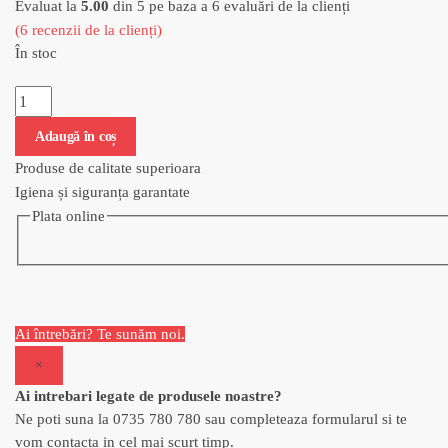
Evaluat la
5.00
din 5 pe baza a
6
evaluări de la clienți
(
6
recenzii de la clienți)
În stoc
Cantitate Creveti Vannamei
Adaugă în coș
Produse de calitate superioara
Igiena și siguranța garantate
Plata online
Ai întrebări? Te sunăm noi.
×
Ai intrebari legate de produsele noastre?
Ne poti suna la 0735 780 780 sau completeaza formularul si te
vom contacta in cel mai scurt timp.