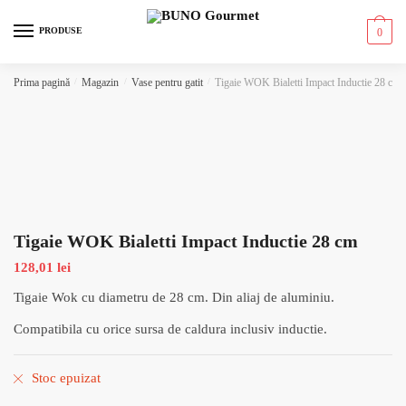
Skip to navigation
Skip to content
PRODUSE
0
Prima pagină
/
Magazin
/
Vase pentru gatit
/
Tigaie WOK Bialetti Impact Inductie 28 cm
Tigaie WOK Bialetti Impact Inductie 28 cm
128,01
lei
Tigaie Wok cu diametru de 28 cm. Din aliaj de aluminiu.
Compatibila cu orice sursa de caldura inclusiv inductie.
Stoc epuizat