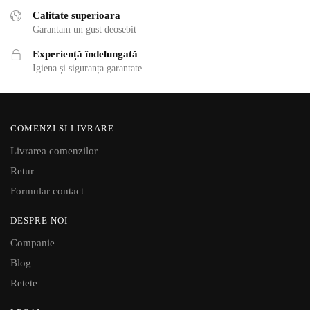
Calitate superioara
Garantam un gust deosebit
Experiență îndelungată
Igiena și siguranța garantate
COMENZI SI LIVRARE
Livrarea comenzilor
Retur
Formular contact
DESPRE NOI
Companie
Blog
Retete