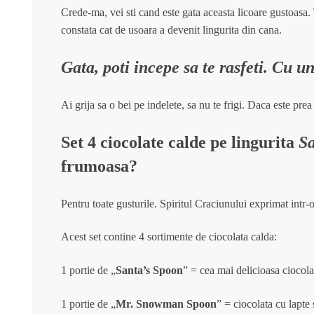
Crede-ma, vei sti cand este gata aceasta licoare gustoasa.
constata cat de usoara a devenit lingurita din cana.
Gata, poti incepe sa te rasfeti. Cu u
Ai grija sa o bei pe indelete, sa nu te frigi. Daca este pre
Set 4 ciocolate calde pe lingurita
Sa
frumoasa?
Pentru toate gusturile. Spiritul Craciunului exprimat int
Acest set contine 4 sortimente de ciocolata calda:
1 portie de „
Santa’s Spoon
” = cea mai delicioasa ciocola
1 portie de „
Mr. Snowman Spoon
” =
ciocolata cu lapte