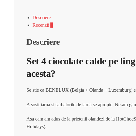
Descriere
Recenzii
0
Descriere
Set 4 ciocolate calde pe lin
acesta?
Se stie ca BENELUX (Belgia + Olanda + Luxemburg) este 
A sosit iarna si sarbatorile de iarna se apropie. Ne-am gand
Asa cam am adus de la prietenii olandezi de la HotChocSp
Holidays).