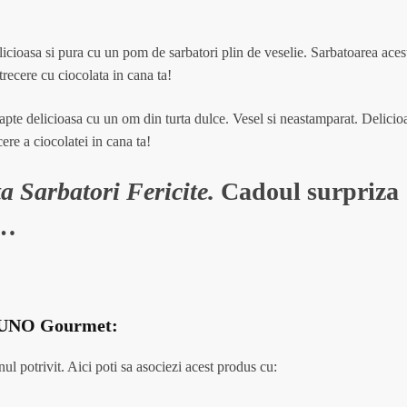
licioasa si pura cu un pom de sarbatori plin de veselie. Sarbatoarea aces
ecere cu ciocolata in cana ta!
lapte delicioasa cu un om din turta dulce. Vesel si neastamparat.
Delicio
ere a ciocolatei in cana ta!
ta Sarbatori Fericite.
Cadoul surpriza
i…
l BUNO Gourmet:
l potrivit. Aici poti sa asociezi acest produs cu: