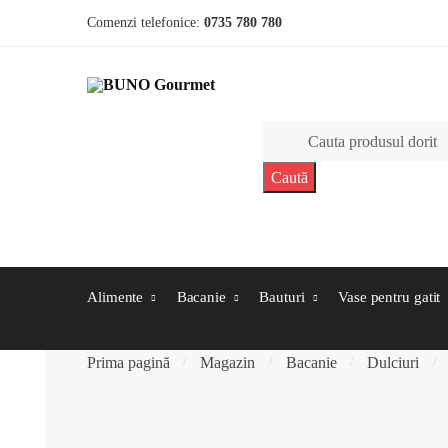
Skip to navigation
Skip to content
Comenzi telefonice:
0735 780 780
Caută după:
Alimente
Bacanie
Bauturi
Vase pentru gatit
Prima pagină
Magazin
Bacanie
Dulciuri
/
/
/
/