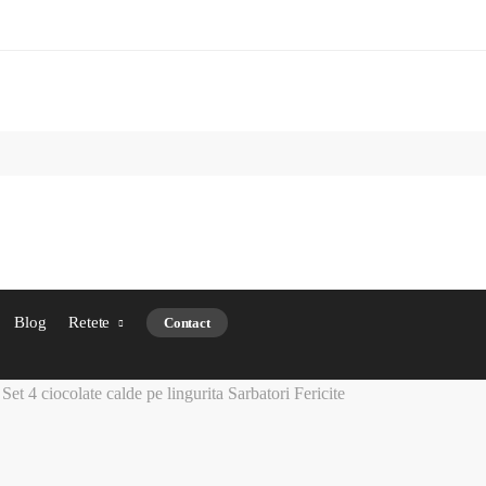
Blog
Retete
Contact
Set 4 ciocolate calde pe lingurita Sarbatori Fericite